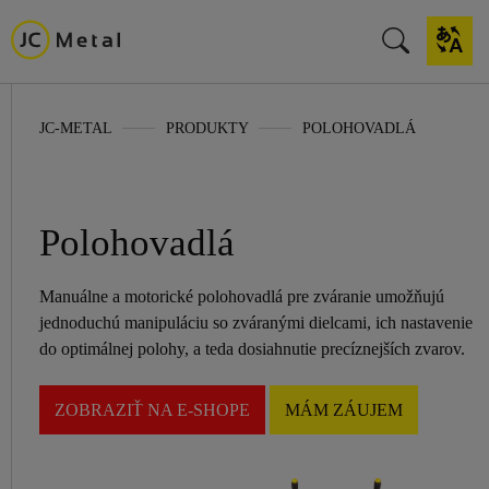
JC-METAL
PRODUKTY
POLOHOVADLÁ
Polohovadlá
Manuálne a motorické polohovadlá pre zváranie umožňujú
jednoduchú manipuláciu so zváranými dielcami, ich nastavenie
do optimálnej polohy, a teda dosiahnutie precíznejších zvarov.
ZOBRAZIŤ NA E-SHOPE
MÁM ZÁUJEM